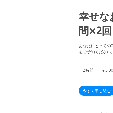
幸せな
間×2
あなたにとっての
をご予約ください
3,300
円
2時間
2
￥3,3
時
間
今すぐ申し込む