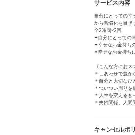
サービス内容
自分にとっての幸
から習慣化を目指
全2時間×2回
✦自分にとっての
✦幸せなお金持ち
✦幸せなお金持ち
《こんな方におス
＊しあわせで豊か
＊自分と大切なひ
＊ついつい周りを
＊人生を変えるき
＊夫婦関係、人間
キャンセルポ