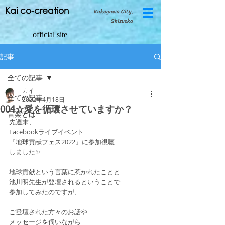
Kai co-creation
Kakegawa City,
Shizuoka
official site
記事
全ての記事
カイ
全ての記事
2022年4月18日
004☆愛を循環させていますか？
言楽とは
先週末、
Facebookライブイベント
『地球貢献フェス2022』に参加視聴
しました✨
地球貢献という言葉に惹かれたことと
池川明先生が登壇されるということで
参加してみたのですが、
ご登壇された方々のお話や
メッセージを伺いながら