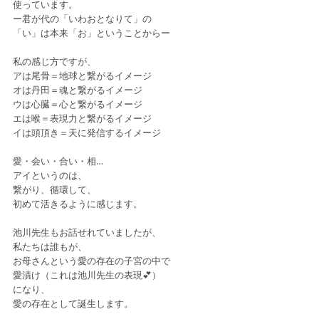
使っています。
ー君が代の「いわおとなりて」の
「い」は本来「お」ということからー
私の感じ方ですが、
アは尾骨＝地球と繋がるイメージ
オは丹田＝魂と繋がるイメージ
ウは心臓＝心と繋がるイメージ
エは喉＝表現力と繋がるイメージ
イは頭頂き＝天に発信するイメージ
愛・会い・合い・相…
アイというのは、
繋がり、循環して、
初めて活きるように感じます。
池川先生もお話せれていましたが、
私たちは誰もが、
お母さんという愛の存在の子宮の中で
愛漬け（これは池川先生の表現💕）
になり、
愛の存在として誕生します。